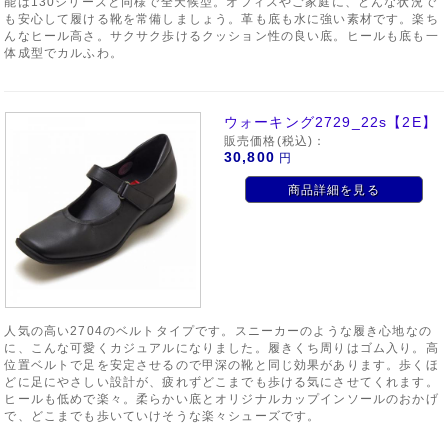
能は130シリーズと同様で全天候型。オフィスやご家庭に、どんな状況で
も安心して履ける靴を常備しましょう。革も底も水に強い素材です。楽ち
んなヒール高さ。サクサク歩けるクッション性の良い底。ヒールも底も一
体成型でカルふわ。
ウォーキング2729_22s【2E】
販売価格(税込)：
30,800
円
商品詳細を見る
人気の高い2704のベルトタイプです。スニーカーのような履き心地なの
に、こんな可愛くカジュアルになりました。履きくち周りはゴム入り。高
位置ベルトで足を安定させるので甲深の靴と同じ効果があります。歩くほ
どに足にやさしい設計が、疲れずどこまでも歩ける気にさせてくれます。
ヒールも低めで楽々。柔らかい底とオリジナルカップインソールのおかげ
で、どこまでも歩いていけそうな楽々シューズです。