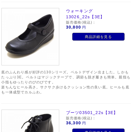
ウォーキング
13026_22s【3E】
販売価格(税込)：
30,800
円
商品詳細を見る
底のふんわり感が好評の130シリーズ。ベルトデザイン出ました。しかも
たっぷり3E。ベルトはマジックテープで、調節も脱ぎ履きも簡単。親指も
小指もゆったりのびのびです。
楽ちんなヒール高さ。サクサク歩けるクッション性の良い底。ヒールも底
も一体成型でカルふわ。
ブーツ03501_22s【3E】
販売価格(税込)：
36,300
円