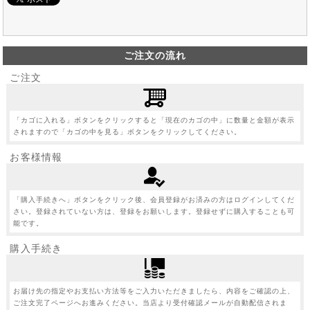
ご注文の流れ
ご注文
「カゴに入れる」ボタンをクリックすると「現在のカゴの中」に数量と金額が表示
されますので「カゴの中を見る」ボタンをクリックしてください。
お客様情報
「購入手続きへ」ボタンをクリック後、会員登録がお済みの方はログインしてくだ
さい。登録されていない方は、登録をお願いします。登録せずに購入することも可
能です。
購入手続き
お届け先の指定やお支払い方法等をご入力いただきましたら、内容をご確認の上、
ご注文完了ページへお進みください。当店より受付確認メールが自動配信されま