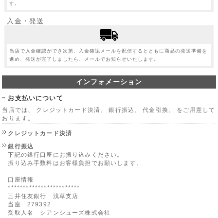
す。
入金・発送
当店で入金確認ができ次第、入金確認メールを配信するとともに商品の発送準備を
進め、発送が完了しましたら、メールでお知らせいたします。
インフォメーション
お支払いについて
当店では、 クレジットカード決済、 銀行振込、 代金引換、 をご用意して
おります。
クレジットカード決済
銀行振込
下記の銀行口座にお振り込みください。
振り込み手数料はお客様負担でお願いします。
口座情報
************************
三井住友銀行 浅草支店
当座 279392
受取人名 シアンシューズ株式会社