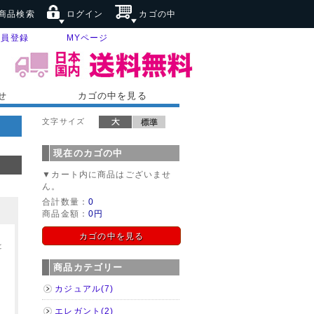
商品検索
ログイン
カゴの中
会員登録
MYページ
せ
カゴの中を見る
文字サイズ
現在のカゴの中
▼カート内に商品はございませ
ん。
合計数量：
0
商品金額：
0円
、
カゴの中を見る
と
商品カテゴリー
、
カジュアル(7)
エレガント(2)