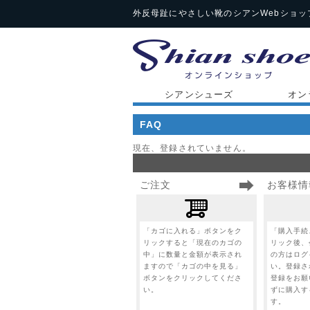
外反母趾にやさしい靴のシアンWebショッ
シアンシューズ
オン
FAQ
現在、登録されていません。
ご注文
お客様情
「カゴに入れる」ボタンをク
「購入手続
リックすると「現在のカゴの
リック後、
中」に数量と金額が表示され
の方はログ
ますので「カゴの中を見る」
い。登録さ
ボタンをクリックしてくださ
登録をお願
い。
ずに購入す
す。