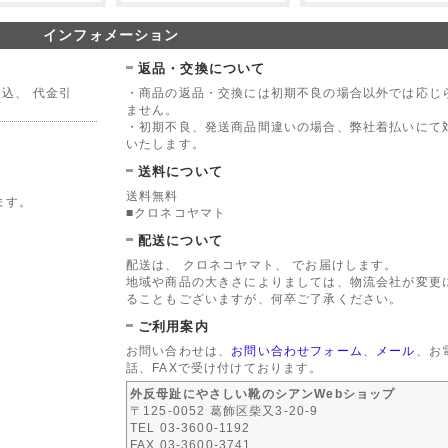
インフォメーション
返品・交換について
込、 代金引
・商品の返品・交換には初期不良の場合以外では応じ
ません。
・初期不良、発送商品間違いの場合、弊社着払いにて
いたします。
送料について
送料無料
ます。
■クロネコヤマト
配送について
配送は、 クロネコヤマト、 でお届けします。
地域や商品の大きさによりましては、物流会社が変更
ることもございますが、何卒ご了承ください。
ご利用案内
お問い合わせは、
お問い合わせフォーム
、
メール
、お
話、FAXで受け付けております。
外反母趾にやさしい靴のシアンWebショップ
〒125-0052 葛飾区柴又3-20-9
TEL 03-3600-1192
FAX 03-3600-3741