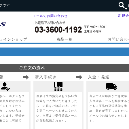
プです
新規
メールでお問い合わせ
ラインショップ
商品一覧
お問い合わ
ご注文の流れ
報
購入手続き
入金・発送
きへ」ボタンをク
お届け先の指定やお支払い方
当店で入金確認ができ次第
会員登録がお済み
法等をご入力いただきました
入金確認メールを配信する
インしてくださ
ら、内容をご確認の上、ご注
ともに商品の発送準備を進
れていない方は、
文完了ページへお進みくださ
め、発送が完了しましたら
いします。登録せ
い。当店より受付確認メール
メールでお知らせいたしま
ることも可能で
が自動配信されます。
す。