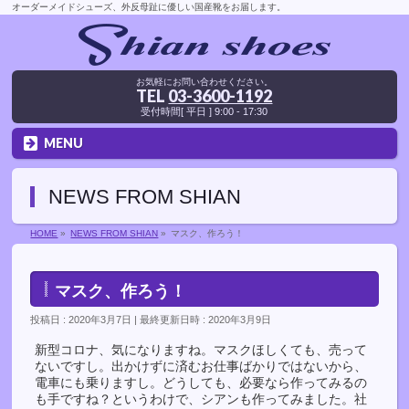
オーダーメイドシューズ、外反母趾に優しい国産靴をお届します。
お気軽にお問い合わせください。
TEL
03-3600-1192
受付時間[ 平日 ] 9:00 - 17:30
MENU
NEWS FROM SHIAN
HOME
»
NEWS FROM SHIAN
»
マスク、作ろう！
マスク、作ろう！
投稿日 : 2020年3月7日
最終更新日時 : 2020年3月9日
新型コロナ、気になりますね。マスクほしくても、売って
ないですし。出かけずに済むお仕事ばかりではないから、
電車にも乗りますし。どうしても、必要なら作ってみるの
も手ですね？というわけで、シアンも作ってみました。社