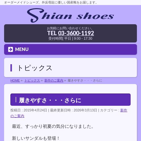
オーダーメイドシューズ、外反母趾に優しい国産靴をお届します。
お気軽にお問い合わせください。
TEL
03-3600-1192
受付時間[ 平日 ] 9:00 - 17:30
MENU
トピックス
HOME
»
トピックス
»
新作のご案内
»
履きやすさ・・・さらに
履きやすさ・・・さらに
投稿日 : 2015年4月24日
最終更新日時 : 2026年3月13日
カテゴリー :
新作
のご案内
最近、すっかり初夏の気分になりました。
新しいサンダルも登場！